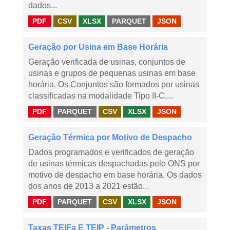
dados...
PDF
CSV
XLSX
PARQUET
JSON
Geração por Usina em Base Horária
Geração verificada de usinas, conjuntos de
usinas e grupos de pequenas usinas em base
horária. Os Conjuntos são formados por usinas
classificadas na modalidade Tipo II-C,...
PDF
PARQUET
CSV
XLSX
JSON
Geração Térmica por Motivo de Despacho
Dados programados e verificados de geração
de usinas térmicas despachadas pelo ONS por
motivo de despacho em base horária. Os dados
dos anos de 2013 a 2021 estão...
PDF
PARQUET
CSV
XLSX
JSON
Taxas TEIFa E TEIP - Parâmetros