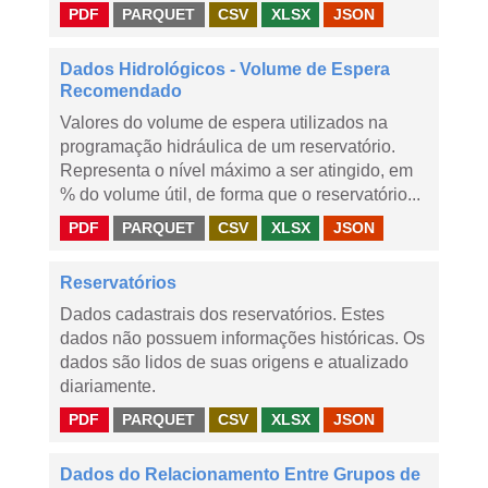
PDF
PARQUET
CSV
XLSX
JSON
Dados Hidrológicos - Volume de Espera
Recomendado
Valores do volume de espera utilizados na
programação hidráulica de um reservatório.
Representa o nível máximo a ser atingido, em
% do volume útil, de forma que o reservatório...
PDF
PARQUET
CSV
XLSX
JSON
Reservatórios
Dados cadastrais dos reservatórios. Estes
dados não possuem informações históricas. Os
dados são lidos de suas origens e atualizado
diariamente.
PDF
PARQUET
CSV
XLSX
JSON
Dados do Relacionamento Entre Grupos de