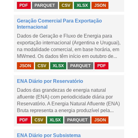
PDF
PARQUET
CSV
XLSX
JSON
Geração Comercial Para Exportação
Internacional
Dados de Geração e Fluxo de Energia para
exportação internacional (Argentina e Uruguai),
na modalidade comercial, em base horária, em
MWmed. Os dados têm início em outubro de...
JSON
CSV
XLSX
PARQUET
PDF
ENA Diário por Reservatório
Dados das grandezas de energia natural
afluente (ENA) com periodicidade diária por
Reservatório. A Energia Natural Afluente (ENA)
Bruta representa a energia produzível pela...
PDF
CSV
XLSX
PARQUET
JSON
ENA Diário por Subsistema