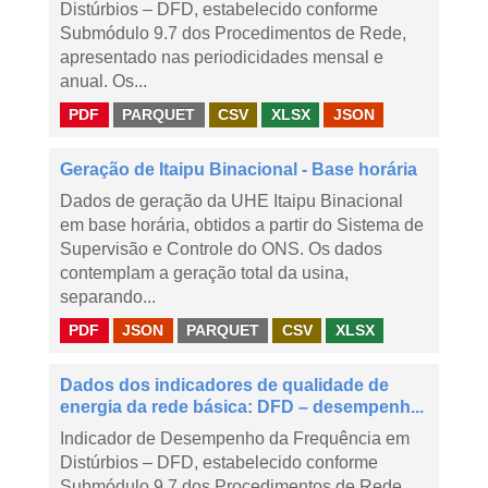
Distúrbios – DFD, estabelecido conforme
Submódulo 9.7 dos Procedimentos de Rede,
apresentado nas periodicidades mensal e
anual. Os...
PDF
PARQUET
CSV
XLSX
JSON
Geração de Itaipu Binacional - Base horária
Dados de geração da UHE Itaipu Binacional
em base horária, obtidos a partir do Sistema de
Supervisão e Controle do ONS. Os dados
contemplam a geração total da usina,
separando...
PDF
JSON
PARQUET
CSV
XLSX
Dados dos indicadores de qualidade de
energia da rede básica: DFD – desempenh...
Indicador de Desempenho da Frequência em
Distúrbios – DFD, estabelecido conforme
Submódulo 9.7 dos Procedimentos de Rede,