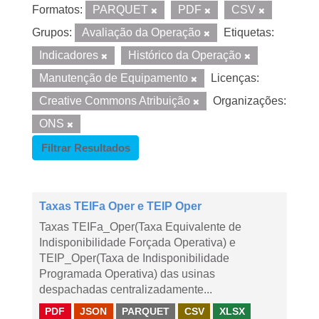
Formatos:
PARQUET
PDF
CSV
Grupos:
Avaliação da Operação
Etiquetas:
Indicadores
Histórico da Operação
Manutenção de Equipamento
Licenças:
Creative Commons Atribuição
Organizações:
ONS
Filtrar Resultados
Taxas TEIFa Oper e TEIP Oper
Taxas TEIFa_Oper(Taxa Equivalente de
Indisponibilidade Forçada Operativa) e
TEIP_Oper(Taxa de Indisponibilidade
Programada Operativa) das usinas
despachadas centralizadamente...
PDF
JSON
PARQUET
CSV
XLSX