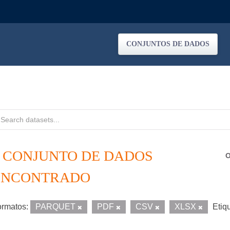
CONJUNTOS DE DADOS
1 CONJUNTO DE DADOS
O
ENCONTRADO
rmatos:
PARQUET
PDF
CSV
XLSX
Etiq