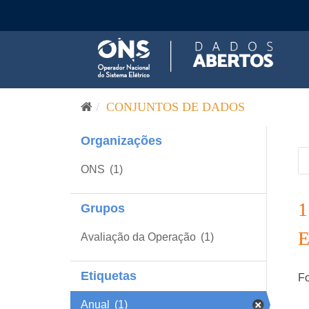
Pular para o conteúdo
CONJUNTOS DE DADOS
Organizações
ONS
(1)
Grupos
Avaliação da Operação
(1)
Etiquetas
Fo
Anual
(1)