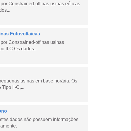
por Constrained-off nas usinas eólicas
dos...
inas Fotovoltaicas
por Constrained-off nas usinas
po II-C Os dados...
 pequenas usinas em base horária. Os
ipo II-C,...
ono
stes dados não possuem informações
riamente.