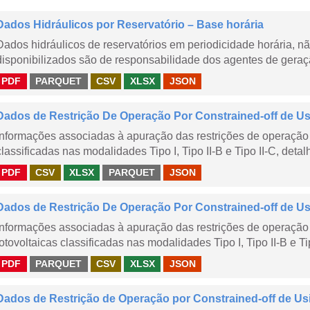
Dados Hidráulicos por Reservatório – Base horária
Dados hidráulicos de reservatórios em periodicidade horária, 
disponibilizados são de responsabilidade dos agentes de geraçã
PDF
PARQUET
CSV
XLSX
JSON
Dados de Restrição De Operação Por Constrained-off de Usin
Informações associadas à apuração das restrições de operação 
classificadas nas modalidades Tipo I, Tipo II-B e Tipo II-C, detal
PDF
CSV
XLSX
PARQUET
JSON
Dados de Restrição De Operação Por Constrained-off de Usin
Informações associadas à apuração das restrições de operação 
fotovoltaicas classificadas nas modalidades Tipo I, Tipo II-B e Ti
PDF
PARQUET
CSV
XLSX
JSON
Dados de Restrição de Operação por Constrained-off de Us