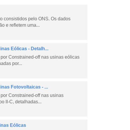
não consistidos pelo ONS. Os dados
o e refletem uma...
as Eólicas - Detalh...
por Constrained-off nas usinas eólicas
hadas por...
as Fotovoltaicas - ...
por Constrained-off nas usinas
po II-C, detalhadas...
inas Eólicas