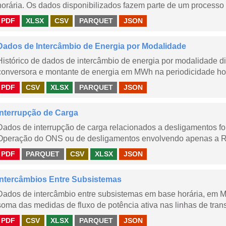
horária. Os dados disponibilizados fazem parte de um processo 
PDF
XLSX
CSV
PARQUET
JSON
Dados de Intercâmbio de Energia por Modalidade
Histórico de dados de intercâmbio de energia por modalidade di
conversora e montante de energia em MWh na periodicidade hor
PDF
CSV
XLSX
PARQUET
JSON
Interrupção de Carga
Dados de interrupção de carga relacionados a desligamentos 
Operação do ONS ou de desligamentos envolvendo apenas a Red
PDF
PARQUET
CSV
XLSX
JSON
Intercâmbios Entre Subsistemas
Dados de intercâmbio entre subsistemas em base horária, em
soma das medidas de fluxo de potência ativa nas linhas de trans
PDF
CSV
XLSX
PARQUET
JSON