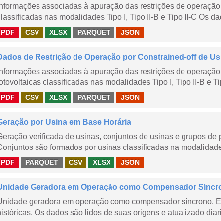
Informações associadas à apuração das restrições de operação 
classificadas nas modalidades Tipo I, Tipo II-B e Tipo II-C Os da
PDF
CSV
XLSX
PARQUET
JSON
Dados de Restrição de Operação por Constrained-off de Us
Informações associadas à apuração das restrições de operação 
fotovoltaicas classificadas nas modalidades Tipo I, Tipo II-B e Ti
PDF
CSV
XLSX
PARQUET
JSON
Geração por Usina em Base Horária
Geração verificada de usinas, conjuntos de usinas e grupos de
Conjuntos são formados por usinas classificadas na modalidade T
PDF
PARQUET
CSV
XLSX
JSON
Unidade Geradora em Operação como Compensador Síncr
Unidade geradora em operação como compensador síncrono. E
históricas. Os dados são lidos de suas origens e atualizado dia