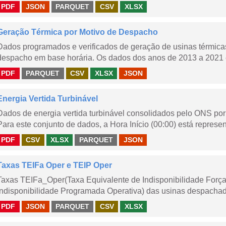
PDF
JSON
PARQUET
CSV
XLSX
Geração Térmica por Motivo de Despacho
Dados programados e verificados de geração de usinas térmic
despacho em base horária. Os dados dos anos de 2013 a 2021 e
PDF
PARQUET
CSV
XLSX
JSON
Energia Vertida Turbinável
Dados de energia vertida turbinável consolidados pelo ONS por 
Para este conjunto de dados, a Hora Início (00:00) está represen
PDF
CSV
XLSX
PARQUET
JSON
Taxas TEIFa Oper e TEIP Oper
Taxas TEIFa_Oper(Taxa Equivalente de Indisponibilidade Forç
Indisponibilidade Programada Operativa) das usinas despachad
PDF
JSON
PARQUET
CSV
XLSX