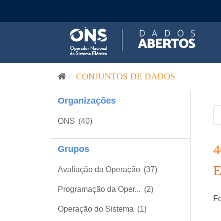
Pular para o conteúdo
CONJUNTOS DE DADOS
Organizações
ONS
(40)
Grupos
Avaliação da Operação
(37)
Programação da Oper...
(2)
Fo
Operação do Sistema
(1)