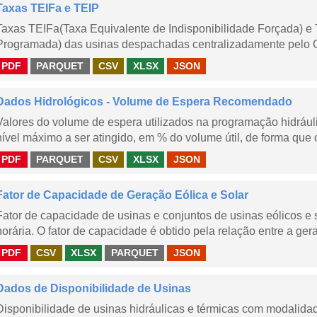
Taxas TEIFa e TEIP
Taxas TEIFa(Taxa Equivalente de Indisponibilidade Forçada) e 
Programada) das usinas despachadas centralizadamente pelo ONS
PDF
PARQUET
CSV
XLSX
JSON
Dados Hidrológicos - Volume de Espera Recomendado
Valores do volume de espera utilizados na programação hidrául
nível máximo a ser atingido, em % do volume útil, de forma que o
PDF
PARQUET
CSV
XLSX
JSON
Fator de Capacidade de Geração Eólica e Solar
Fator de capacidade de usinas e conjuntos de usinas eólicos 
horária. O fator de capacidade é obtido pela relação entre a gera
PDF
CSV
XLSX
PARQUET
JSON
Dados de Disponibilidade de Usinas
Disponibilidade de usinas hidráulicas e térmicas com modalidad