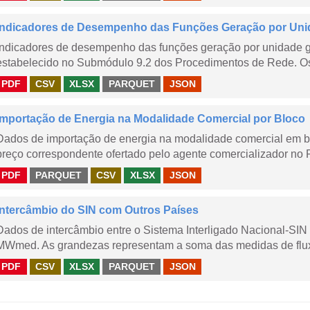
Indicadores de Desempenho das Funções Geração por Uni
Indicadores de desempenho das funções geração por unidade 
estabelecido no Submódulo 9.2 dos Procedimentos de Rede. Os 
PDF
CSV
XLSX
PARQUET
JSON
Importação de Energia na Modalidade Comercial por Bloco
Dados de importação de energia na modalidade comercial em b
preço correspondente ofertado pelo agente comercializador no 
PDF
PARQUET
CSV
XLSX
JSON
Intercâmbio do SIN com Outros Países
Dados de intercâmbio entre o Sistema Interligado Nacional-SIN
MWmed. As grandezas representam a soma das medidas de fluxo 
PDF
CSV
XLSX
PARQUET
JSON