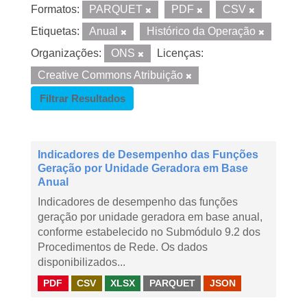
Formatos:
PARQUET
PDF
CSV
Etiquetas:
Anual
Histórico da Operação
Organizações:
ONS
Licenças:
Creative Commons Atribuição
Filtrar Resultados
Indicadores de Desempenho das Funções
Geração por Unidade Geradora em Base
Anual
Indicadores de desempenho das funções
geração por unidade geradora em base anual,
conforme estabelecido no Submódulo 9.2 dos
Procedimentos de Rede. Os dados
disponibilizados...
PDF
CSV
XLSX
PARQUET
JSON