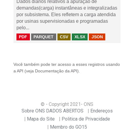
Dados diários relativos à apuração de
demandas(carga) instantâneas e integralizadas
por subsistema. Eles refletem a carga atendida
por usinas supervisionadas e programadas
pelo...
PDF
PARQUET
CSV
XLSX
JSON
Você também pode ter acesso a esses registros usando
a
API
(veja
Documentação da API
).
© - Copyright
2021
- ONS
Sobre ONS DADOS ABERTOS
Endereços
Mapa do Site
Politica de Privacidade
Membro do GO15