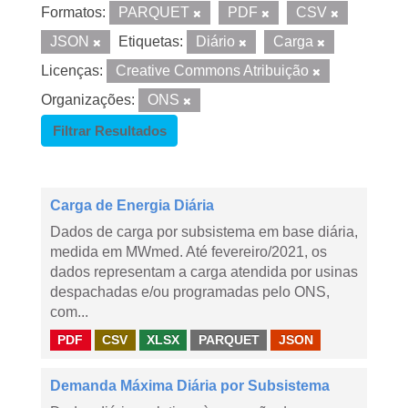
Formatos:
PARQUET
PDF
CSV
JSON
Etiquetas:
Diário
Carga
Licenças:
Creative Commons Atribuição
Organizações:
ONS
Filtrar Resultados
Carga de Energia Diária
Dados de carga por subsistema em base diária,
medida em MWmed. Até fevereiro/2021, os
dados representam a carga atendida por usinas
despachadas e/ou programadas pelo ONS,
com...
PDF
CSV
XLSX
PARQUET
JSON
Demanda Máxima Diária por Subsistema