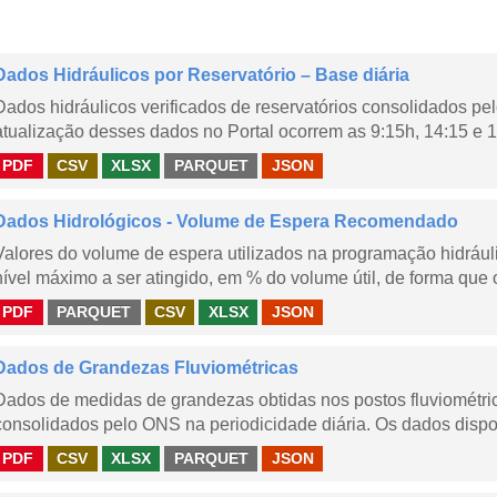
Dados Hidráulicos por Reservatório – Base diária
Dados hidráulicos verificados de reservatórios consolidados pe
atualização desses dados no Portal ocorrem as 9:15h, 14:15 e 1
PDF
CSV
XLSX
PARQUET
JSON
Dados Hidrológicos - Volume de Espera Recomendado
Valores do volume de espera utilizados na programação hidrául
nível máximo a ser atingido, em % do volume útil, de forma que o
PDF
PARQUET
CSV
XLSX
JSON
Dados de Grandezas Fluviométricas
Dados de medidas de grandezas obtidas nos postos fluviométric
consolidados pelo ONS na periodicidade diária. Os dados dispon
PDF
CSV
XLSX
PARQUET
JSON