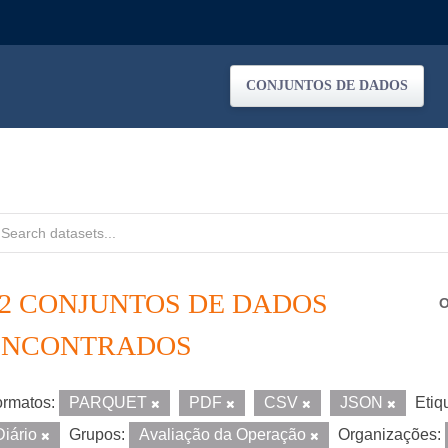
CONJUNTOS DE DADOS
12 CONJUNTOS DE DADOS
O
ENCONTRADOS
rmatos:
PARQUET
PDF
CSV
JSON
Etiq
Diário
Grupos:
Avaliação da Operação
Organizações: