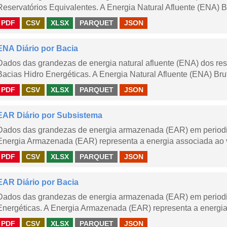
Reservatórios Equivalentes. A Energia Natural Afluente (ENA) Br
PDF
CSV
XLSX
PARQUET
JSON
ENA Diário por Bacia
Dados das grandezas de energia natural afluente (ENA) dos rese
Bacias Hidro Energéticas. A Energia Natural Afluente (ENA) Brut
PDF
CSV
XLSX
PARQUET
JSON
EAR Diário por Subsistema
Dados das grandezas de energia armazenada (EAR) em periodic
Energia Armazenada (EAR) representa a energia associada ao v
PDF
CSV
XLSX
PARQUET
JSON
EAR Diário por Bacia
Dados das grandezas de energia armazenada (EAR) em periodic
Energéticas. A Energia Armazenada (EAR) representa a energia
PDF
CSV
XLSX
PARQUET
JSON