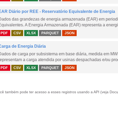
EAR Diário por REE - Reservatório Equivalente de Energia
Dados das grandezas de energia armazenada (EAR) em periodic
Equivalentes. A Energia Armazenada (EAR) representa a energi
PDF
CSV
XLSX
PARQUET
JSON
Carga de Energia Diária
Dados de carga por subsistema em base diária, medida em MWm
representam a carga atendida por usinas despachadas e/ou pr
PDF
CSV
XLSX
PARQUET
JSON
cê também pode ter acesso a esses registros usando a
API
(veja
Docu