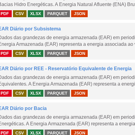
Bacias Hidro Energéticas. A Energia Natural Afluente (ENA) Brut
PDF
CSV
XLSX
PARQUET
JSON
EAR Diário por Subsistema
Dados das grandezas de energia armazenada (EAR) em periodic
Energia Armazenada (EAR) representa a energia associada ao v
PDF
CSV
XLSX
PARQUET
JSON
EAR Diário por REE - Reservatório Equivalente de Energia
Dados das grandezas de energia armazenada (EAR) em periodic
Equivalentes. A Energia Armazenada (EAR) representa a energi
PDF
CSV
XLSX
PARQUET
JSON
EAR Diário por Bacia
Dados das grandezas de energia armazenada (EAR) em periodic
Energéticas. A Energia Armazenada (EAR) representa a energia
PDF
CSV
XLSX
PARQUET
JSON