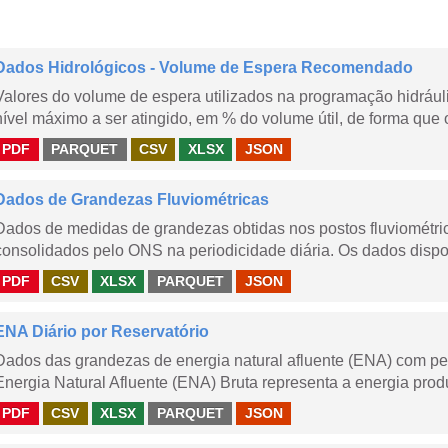
Dados Hidrológicos - Volume de Espera Recomendado
Valores do volume de espera utilizados na programação hidrául
nível máximo a ser atingido, em % do volume útil, de forma que o
PDF
PARQUET
CSV
XLSX
JSON
Dados de Grandezas Fluviométricas
Dados de medidas de grandezas obtidas nos postos fluviométric
consolidados pelo ONS na periodicidade diária. Os dados dispon
PDF
CSV
XLSX
PARQUET
JSON
ENA Diário por Reservatório
Dados das grandezas de energia natural afluente (ENA) com peri
Energia Natural Afluente (ENA) Bruta representa a energia produ
PDF
CSV
XLSX
PARQUET
JSON