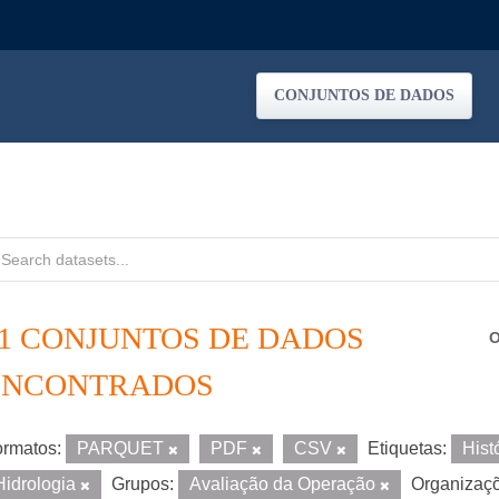
CONJUNTOS DE DADOS
11 CONJUNTOS DE DADOS
O
ENCONTRADOS
rmatos:
PARQUET
PDF
CSV
Etiquetas:
Hist
Hidrologia
Grupos:
Avaliação da Operação
Organizaç