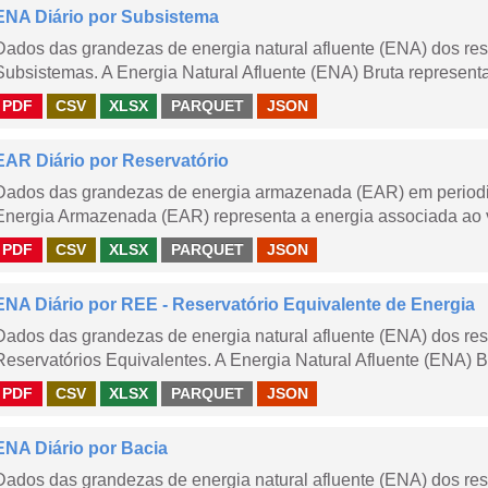
ENA Diário por Subsistema
Dados das grandezas de energia natural afluente (ENA) dos rese
Subsistemas. A Energia Natural Afluente (ENA) Bruta representa 
PDF
CSV
XLSX
PARQUET
JSON
EAR Diário por Reservatório
Dados das grandezas de energia armazenada (EAR) em periodici
Energia Armazenada (EAR) representa a energia associada ao v
PDF
CSV
XLSX
PARQUET
JSON
ENA Diário por REE - Reservatório Equivalente de Energia
Dados das grandezas de energia natural afluente (ENA) dos rese
Reservatórios Equivalentes. A Energia Natural Afluente (ENA) Br
PDF
CSV
XLSX
PARQUET
JSON
ENA Diário por Bacia
Dados das grandezas de energia natural afluente (ENA) dos rese