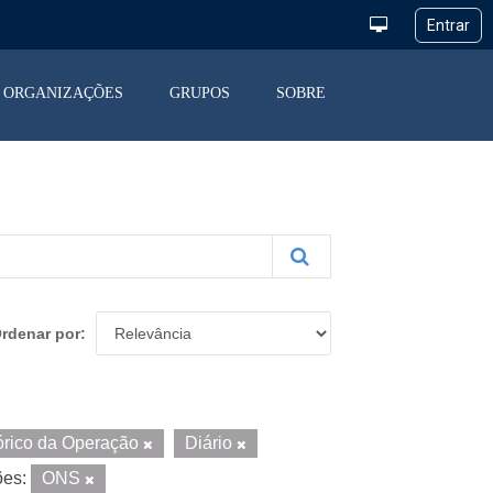
ORGANIZAÇÕES
GRUPOS
SOBRE
rdenar por
órico da Operação
Diário
ões:
ONS