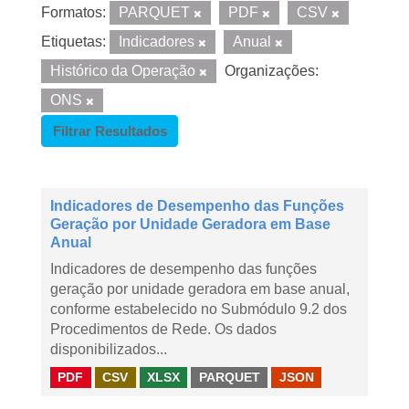
Formatos:
PARQUET
PDF
CSV
Etiquetas:
Indicadores
Anual
Histórico da Operação
Organizações:
ONS
Filtrar Resultados
Indicadores de Desempenho das Funções
Geração por Unidade Geradora em Base
Anual
Indicadores de desempenho das funções
geração por unidade geradora em base anual,
conforme estabelecido no Submódulo 9.2 dos
Procedimentos de Rede. Os dados
disponibilizados...
PDF
CSV
XLSX
PARQUET
JSON