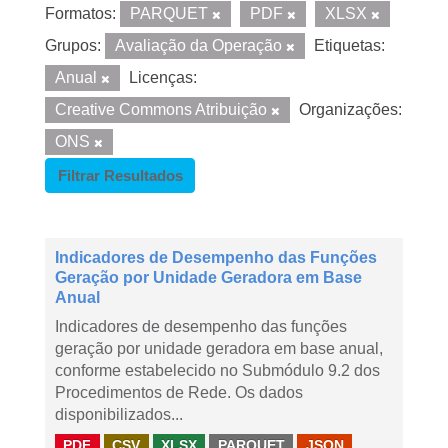
Formatos:
PARQUET
PDF
XLSX
Grupos:
Avaliação da Operação
Etiquetas:
Anual
Licenças:
Creative Commons Atribuição
Organizações:
ONS
Filtrar Resultados
Indicadores de Desempenho das Funções
Geração por Unidade Geradora em Base
Anual
Indicadores de desempenho das funções
geração por unidade geradora em base anual,
conforme estabelecido no Submódulo 9.2 dos
Procedimentos de Rede. Os dados
disponibilizados...
PDF
CSV
XLSX
PARQUET
JSON