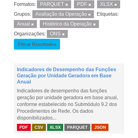
Formatos:
PARQUET
PDF
XLSX
Grupos:
Avaliação da Operação
Etiquetas:
Anual
Histórico da Operação
Organizações:
ONS
Filtrar Resultados
Indicadores de Desempenho das Funções
Geração por Unidade Geradora em Base
Anual
Indicadores de desempenho das funções
geração por unidade geradora em base anual,
conforme estabelecido no Submódulo 9.2 dos
Procedimentos de Rede. Os dados
disponibilizados...
PDF
CSV
XLSX
PARQUET
JSON