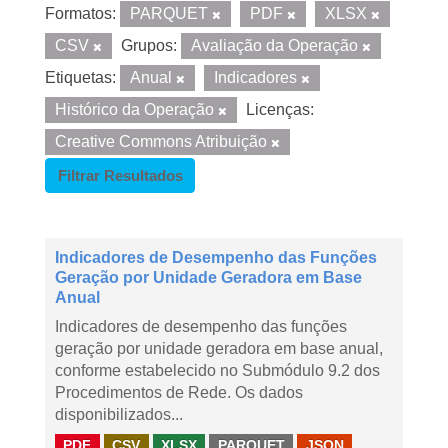
Formatos:
PARQUET
PDF
XLSX
CSV
Grupos:
Avaliação da Operação
Etiquetas:
Anual
Indicadores
Histórico da Operação
Licenças:
Creative Commons Atribuição
Filtrar Resultados
Indicadores de Desempenho das Funções
Geração por Unidade Geradora em Base
Anual
Indicadores de desempenho das funções
geração por unidade geradora em base anual,
conforme estabelecido no Submódulo 9.2 dos
Procedimentos de Rede. Os dados
disponibilizados...
PDF
CSV
XLSX
PARQUET
JSON