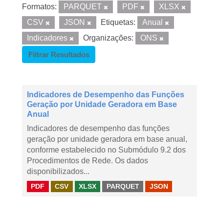
Formatos:
PARQUET
PDF
XLSX
CSV
JSON
Etiquetas:
Anual
Indicadores
Organizações:
ONS
Filtrar Resultados
Indicadores de Desempenho das Funções
Geração por Unidade Geradora em Base
Anual
Indicadores de desempenho das funções
geração por unidade geradora em base anual,
conforme estabelecido no Submódulo 9.2 dos
Procedimentos de Rede. Os dados
disponibilizados...
PDF
CSV
XLSX
PARQUET
JSON