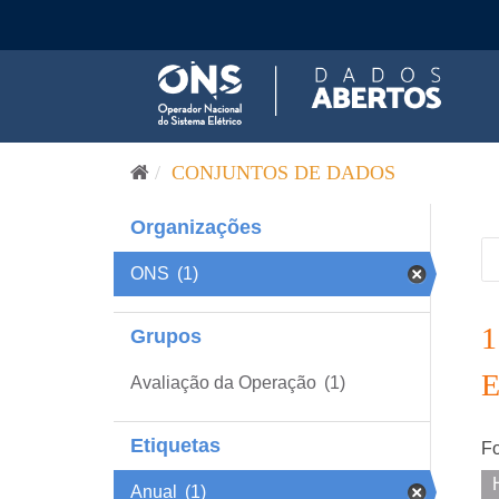
Pular para o conteúdo
CONJUNTOS DE DADOS
Organizações
ONS
(1)
Grupos
Avaliação da Operação
(1)
Etiquetas
Fo
Anual
(1)