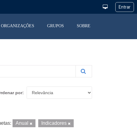
ORGANIZAÇÕES
GRUPOS
SOBRE
rdenar por
uetas:
Anual
Indicadores