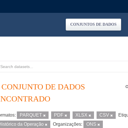
CONJUNTOS DE DADOS
1 CONJUNTO DE DADOS
O
ENCONTRADO
rmatos:
PARQUET
PDF
XLSX
CSV
Etiq
Histórico da Operação
Organizações:
ONS