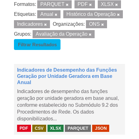
Formatos:
PARQUET
PDF
XLSX
Etiquetas:
Anual
Histórico da Operação
Indicadores
Organizações:
ONS
Grupos:
Avaliação da Operação
Filtrar Resultados
Indicadores de Desempenho das Funções
Geração por Unidade Geradora em Base
Anual
Indicadores de desempenho das funções
geração por unidade geradora em base anual,
conforme estabelecido no Submódulo 9.2 dos
Procedimentos de Rede. Os dados
disponibilizados...
PDF
CSV
XLSX
PARQUET
JSON