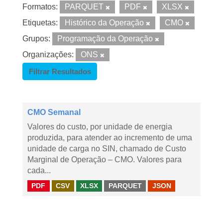
Formatos:
PARQUET
PDF
XLSX
Etiquetas:
Histórico da Operação
CMO
Grupos:
Programação da Operação
Organizações:
ONS
Filtrar Resultados
CMO Semanal
Valores do custo, por unidade de energia
produzida, para atender ao incremento de uma
unidade de carga no SIN, chamado de Custo
Marginal de Operação – CMO. Valores para
cada...
PDF
CSV
XLSX
PARQUET
JSON