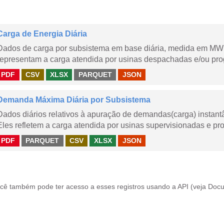
Carga de Energia Diária
Dados de carga por subsistema em base diária, medida em MWm
representam a carga atendida por usinas despachadas e/ou pr
PDF
CSV
XLSX
PARQUET
JSON
Demanda Máxima Diária por Subsistema
Dados diários relativos à apuração de demandas(carga) instant
Eles refletem a carga atendida por usinas supervisionadas e pr
PDF
PARQUET
CSV
XLSX
JSON
cê também pode ter acesso a esses registros usando a
API
(veja
Docu