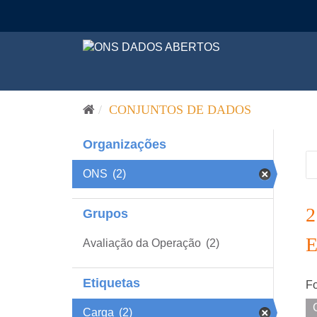
Pular para o conteúdo
CONJUNTOS DE DADOS
Organizações
ONS
(2)
Grupos
Avaliação da Operação
(2)
Etiquetas
Fo
Carga
(2)