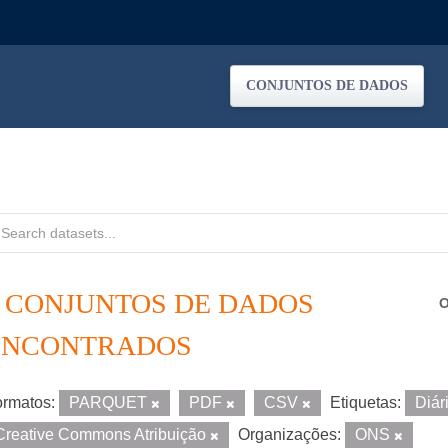
CONJUNTOS DE DADOS
2 CONJUNTOS DE DADOS
O
ENCONTRADOS
rmatos:
PARQUET
PDF
CSV
Etiquetas:
Diár
Creative Commons Atribuição
Organizações:
ONS