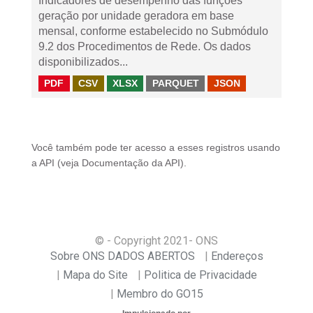
Indicadores de desempenho das funções
geração por unidade geradora em base
mensal, conforme estabelecido no Submódulo
9.2 dos Procedimentos de Rede. Os dados
disponibilizados...
PDF
CSV
XLSX
PARQUET
JSON
Você também pode ter acesso a esses registros usando
a
API
(veja
Documentação da API
).
© - Copyright
2021
- ONS
Sobre ONS DADOS ABERTOS
Endereços
Mapa do Site
Politica de Privacidade
Membro do GO15