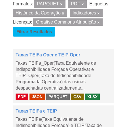
Formatos:
PARQUET
PDF
Etiquetas:
Histórico da Operação
Indicadores
Licenças:
Creative Commons Atribuição
Filtrar Resultados
Taxas TEIFa Oper e TEIP Oper
Taxas TEIFa_Oper(Taxa Equivalente de
Indisponibilidade Forçada Operativa) e
TEIP_Oper(Taxa de Indisponibilidade
Programada Operativa) das usinas
despachadas centralizadamente...
PDF
JSON
PARQUET
CSV
XLSX
Taxas TEIFa e TEIP
Taxas TEIFa(Taxa Equivalente de
Indisponibilidade Forçada) e TEIP(Taxa de