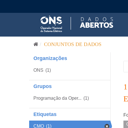
Pular para o conteúdo
CONJUNTOS DE DADOS
Organizações
ONS
(1)
Grupos
Programação da Oper...
(1)
Etiquetas
Fo
CMO
(1)