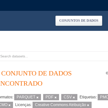
CONJUNTOS DE DADOS
1 CONJUNTO DE DADOS
O
ENCONTRADO
rmatos:
PARQUET
PDF
CSV
Etiquetas:
PM
CMO
Licenças:
Creative Commons Atribuição