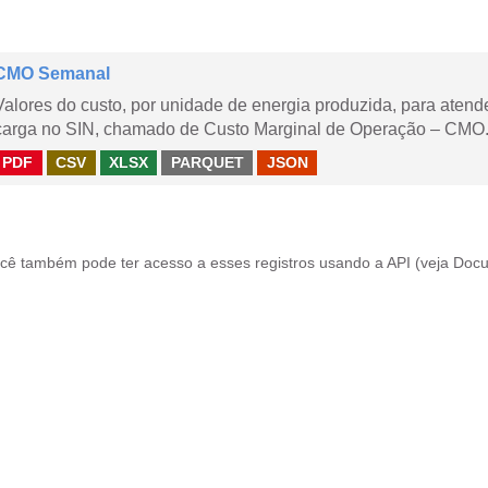
CMO Semanal
Valores do custo, por unidade de energia produzida, para aten
carga no SIN, chamado de Custo Marginal de Operação – CMO. 
PDF
CSV
XLSX
PARQUET
JSON
cê também pode ter acesso a esses registros usando a
API
(veja
Docu