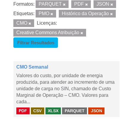
Formatos:
PARQUET
PDF
JSON
Etiquetas:
PMO
Histórico da Operação
CMO
Licenças:
Creative Commons Atribuição
Filtrar Resultados
CMO Semanal
Valores do custo, por unidade de energia
produzida, para atender ao incremento de uma
unidade de carga no SIN, chamado de Custo
Marginal de Operação – CMO. Valores para
cada...
PDF
CSV
XLSX
PARQUET
JSON