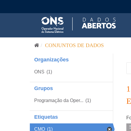
Pular para o conteúdo
CONJUNTOS DE DADOS
Organizações
ONS
(1)
Grupos
Programação da Oper...
(1)
Etiquetas
Fo
CMO
(1)