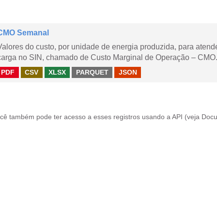
CMO Semanal
Valores do custo, por unidade de energia produzida, para aten
carga no SIN, chamado de Custo Marginal de Operação – CMO. 
PDF
CSV
XLSX
PARQUET
JSON
cê também pode ter acesso a esses registros usando a
API
(veja
Docu