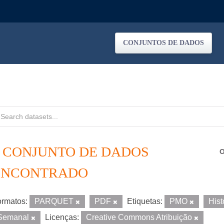
CONJUNTOS DE DADOS
1 CONJUNTO DE DADOS
O
ENCONTRADO
rmatos:
PARQUET
PDF
Etiquetas:
PMO
His
Semanal
Licenças:
Creative Commons Atribuição