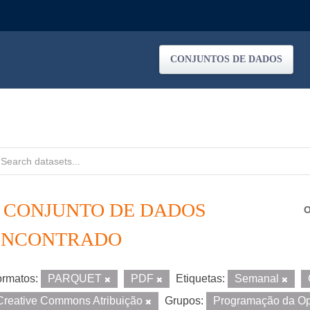
CONJUNTOS DE DADOS
1 CONJUNTO DE DADOS
O
ENCONTRADO
rmatos:
PARQUET
PDF
Etiquetas:
Semanal
Creative Commons Atribuição
Grupos:
Programação da O