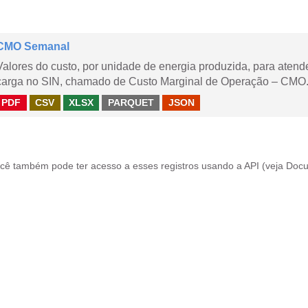
CMO Semanal
Valores do custo, por unidade de energia produzida, para aten
carga no SIN, chamado de Custo Marginal de Operação – CMO. 
PDF
CSV
XLSX
PARQUET
JSON
cê também pode ter acesso a esses registros usando a
API
(veja
Docu