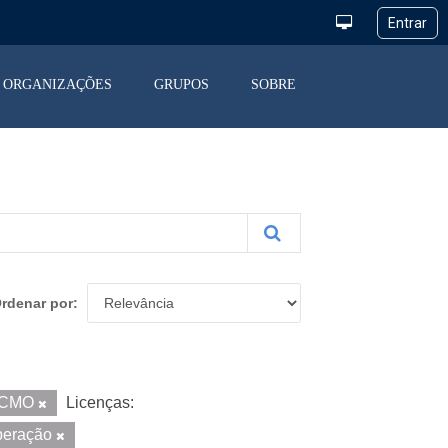
ORGANIZAÇÕES
GRUPOS
SOBRE
rdenar por
CMO
Licenças:
peração