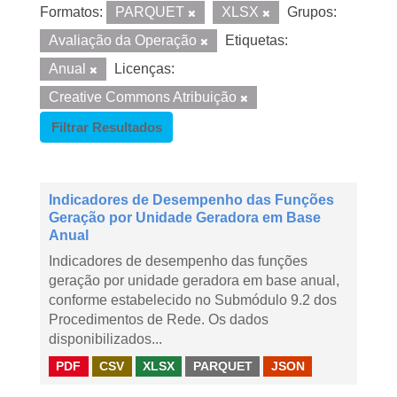
Formatos:
PARQUET
XLSX
Grupos:
Avaliação da Operação
Etiquetas:
Anual
Licenças:
Creative Commons Atribuição
Filtrar Resultados
Indicadores de Desempenho das Funções
Geração por Unidade Geradora em Base
Anual
Indicadores de desempenho das funções
geração por unidade geradora em base anual,
conforme estabelecido no Submódulo 9.2 dos
Procedimentos de Rede. Os dados
disponibilizados...
PDF
CSV
XLSX
PARQUET
JSON