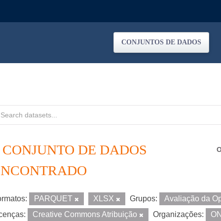
CONJUNTOS DE DADOS
1 CONJUNTO DE DADOS
O
ENCONTRADO
rmatos:
PARQUET
XLSX
Grupos:
Avaliação da O
cenças:
Creative Commons Atribuição
Organizações:
O