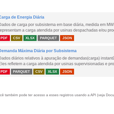
Carga de Energia Diária
Dados de carga por subsistema em base diária, medida em MWm
representam a carga atendida por usinas despachadas e/ou pr
PDF
CSV
XLSX
PARQUET
JSON
Demanda Máxima Diária por Subsistema
Dados diários relativos à apuração de demandas(carga) instant
Eles refletem a carga atendida por usinas supervisionadas e pr
PDF
PARQUET
CSV
XLSX
JSON
cê também pode ter acesso a esses registros usando a
API
(veja
Docu