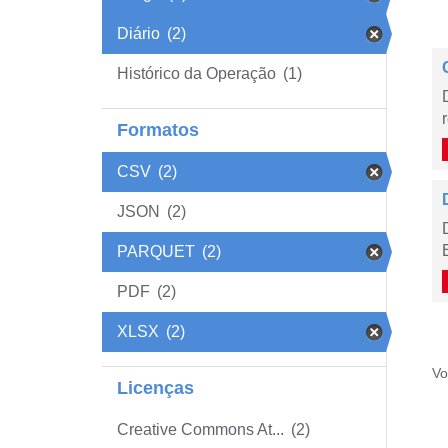
Diário
(2)
Histórico da Operação
(1)
Formatos
CSV
(2)
JSON
(2)
PARQUET
(2)
PDF
(2)
XLSX
(2)
Vo
Licenças
Creative Commons At...
(2)