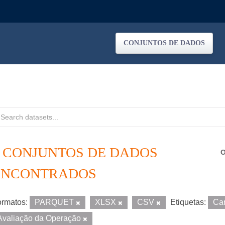
CONJUNTOS DE DADOS
2 CONJUNTOS DE DADOS
O
ENCONTRADOS
rmatos:
PARQUET
XLSX
CSV
Etiquetas:
Ca
Avaliação da Operação