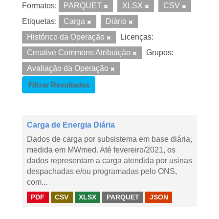
Formatos:
PARQUET
XLSX
CSV
Etiquetas:
Carga
Diário
Histórico da Operação
Licenças:
Creative Commons Atribuição
Grupos:
Avaliação da Operação
Filtrar Resultados
Carga de Energia Diária
Dados de carga por subsistema em base diária,
medida em MWmed. Até fevereiro/2021, os
dados representam a carga atendida por usinas
despachadas e/ou programadas pelo ONS,
com...
PDF
CSV
XLSX
PARQUET
JSON