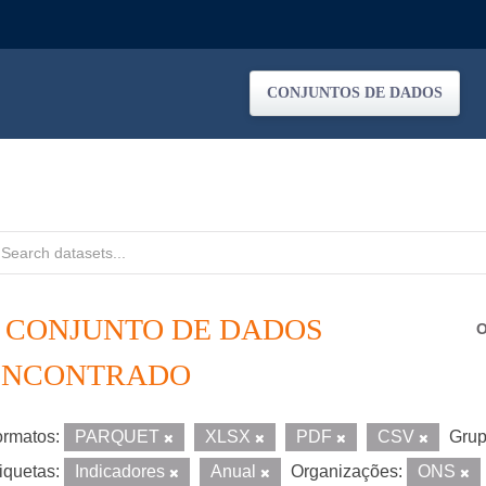
CONJUNTOS DE DADOS
1 CONJUNTO DE DADOS
O
ENCONTRADO
rmatos:
PARQUET
XLSX
PDF
CSV
Grup
iquetas:
Indicadores
Anual
Organizações:
ONS