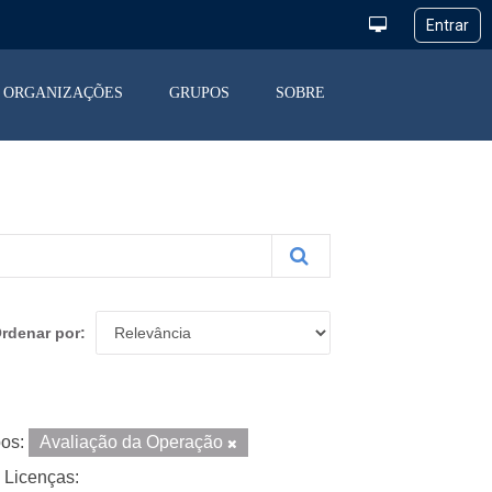
ORGANIZAÇÕES
GRUPOS
SOBRE
rdenar por
os:
Avaliação da Operação
Licenças: