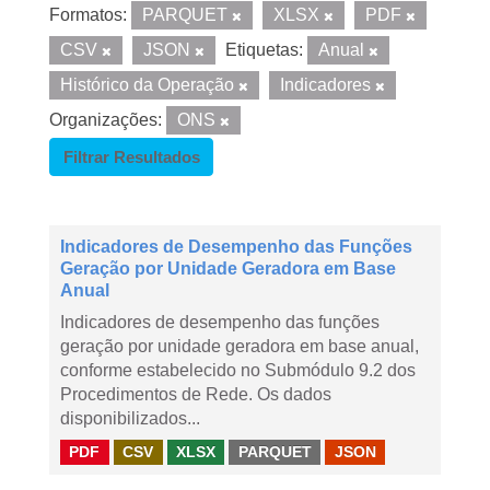
Formatos:
PARQUET
XLSX
PDF
CSV
JSON
Etiquetas:
Anual
Histórico da Operação
Indicadores
Organizações:
ONS
Filtrar Resultados
Indicadores de Desempenho das Funções
Geração por Unidade Geradora em Base
Anual
Indicadores de desempenho das funções
geração por unidade geradora em base anual,
conforme estabelecido no Submódulo 9.2 dos
Procedimentos de Rede. Os dados
disponibilizados...
PDF
CSV
XLSX
PARQUET
JSON