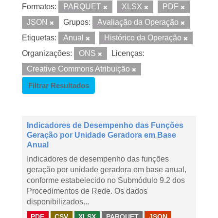
Formatos:
PARQUET
XLSX
PDF
JSON
Grupos:
Avaliação da Operação
Etiquetas:
Anual
Histórico da Operação
Organizações:
ONS
Licenças:
Creative Commons Atribuição
Filtrar Resultados
Indicadores de Desempenho das Funções
Geração por Unidade Geradora em Base
Anual
Indicadores de desempenho das funções
geração por unidade geradora em base anual,
conforme estabelecido no Submódulo 9.2 dos
Procedimentos de Rede. Os dados
disponibilizados...
PDF
CSV
XLSX
PARQUET
JSON