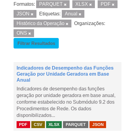
Formatos:
PARQUET
XLSX
PDF
JSON
Etiquetas:
Anual
Histórico da Operação
Organizações:
ONS
Filtrar Resultados
Indicadores de Desempenho das Funções
Geração por Unidade Geradora em Base
Anual
Indicadores de desempenho das funções
geração por unidade geradora em base anual,
conforme estabelecido no Submódulo 9.2 dos
Procedimentos de Rede. Os dados
disponibilizados...
PDF
CSV
XLSX
PARQUET
JSON