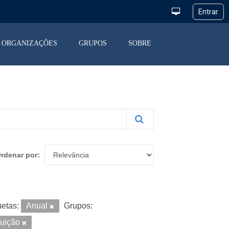
ORGANIZAÇÕES
GRUPOS
SOBRE
rdenar por
uetas:
Anual
Grupos:
buição