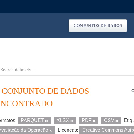
CONJUNTOS DE DADOS
1 CONJUNTO DE DADOS
O
ENCONTRADO
rmatos:
PARQUET
XLSX
PDF
CSV
Etiq
Avaliação da Operação
Licenças:
Creative Commons Atri