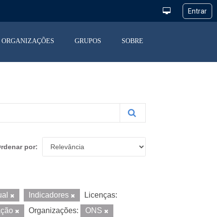
ORGANIZAÇÕES
GRUPOS
SOBRE
rdenar por
ual
Indicadores
Licenças:
ação
Organizações:
ONS