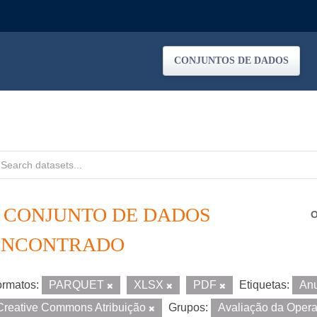
CONJUNTOS DE DADOS
1 CONJUNTO DE DADOS
O
ENCONTRADO
rmatos:
PARQUET
XLSX
PDF
Etiquetas:
An
Creative Commons Atribuição
Grupos:
Avaliação da Oper