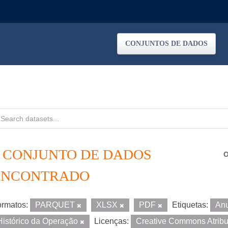
CONJUNTOS DE DADOS
1 CONJUNTO DE DADOS
O
ENCONTRADO
rmatos:
PARQUET
XLSX
PDF
Etiquetas:
An
Histórico da Operação
Licenças:
Creative Commons Atrib