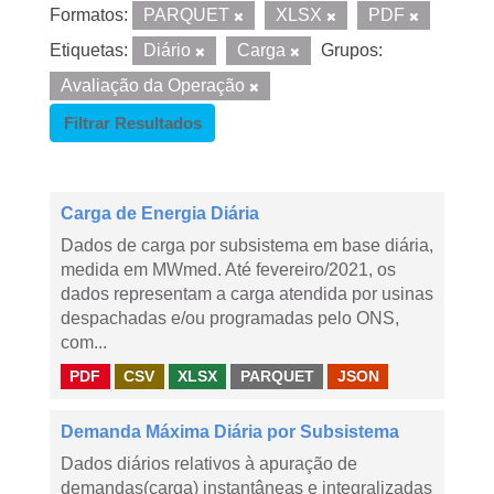
Formatos:
PARQUET
XLSX
PDF
Etiquetas:
Diário
Carga
Grupos:
Avaliação da Operação
Filtrar Resultados
Carga de Energia Diária
Dados de carga por subsistema em base diária,
medida em MWmed. Até fevereiro/2021, os
dados representam a carga atendida por usinas
despachadas e/ou programadas pelo ONS,
com...
PDF
CSV
XLSX
PARQUET
JSON
Demanda Máxima Diária por Subsistema
Dados diários relativos à apuração de
demandas(carga) instantâneas e integralizadas