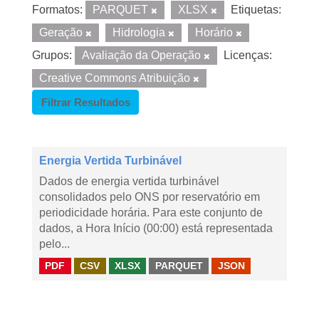
Formatos:
PARQUET
XLSX
Etiquetas:
Geração
Hidrologia
Horário
Grupos:
Avaliação da Operação
Licenças:
Creative Commons Atribuição
Filtrar Resultados
Energia Vertida Turbinável
Dados de energia vertida turbinável
consolidados pelo ONS por reservatório em
periodicidade horária. Para este conjunto de
dados, a Hora Início (00:00) está representada
pelo...
PDF
CSV
XLSX
PARQUET
JSON