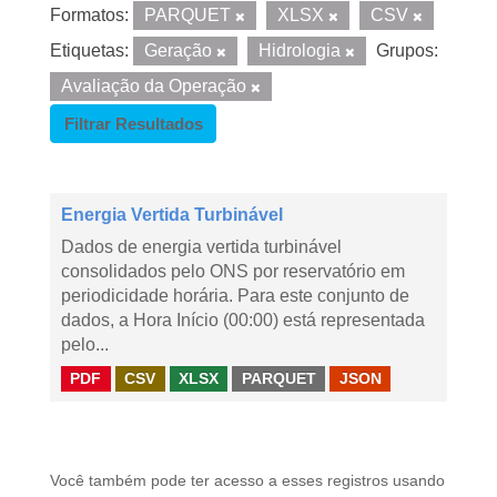
Formatos:
PARQUET
XLSX
CSV
Etiquetas:
Geração
Hidrologia
Grupos:
Avaliação da Operação
Filtrar Resultados
Energia Vertida Turbinável
Dados de energia vertida turbinável
consolidados pelo ONS por reservatório em
periodicidade horária. Para este conjunto de
dados, a Hora Início (00:00) está representada
pelo...
PDF
CSV
XLSX
PARQUET
JSON
Você também pode ter acesso a esses registros usando