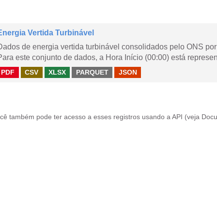
Energia Vertida Turbinável
Dados de energia vertida turbinável consolidados pelo ONS por 
Para este conjunto de dados, a Hora Início (00:00) está represen
PDF
CSV
XLSX
PARQUET
JSON
cê também pode ter acesso a esses registros usando a
API
(veja
Docu