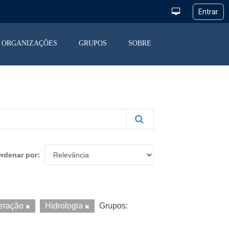
ORGANIZAÇÕES
GRUPOS
SOBRE
rdenar por
eração
Hidrologia
Grupos: