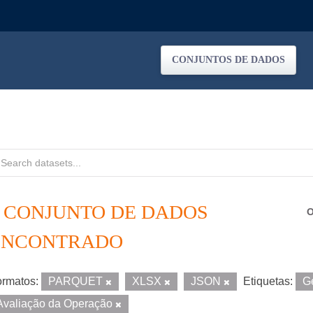
CONJUNTOS DE DADOS
1 CONJUNTO DE DADOS
O
ENCONTRADO
rmatos:
PARQUET
XLSX
JSON
Etiquetas:
G
Avaliação da Operação