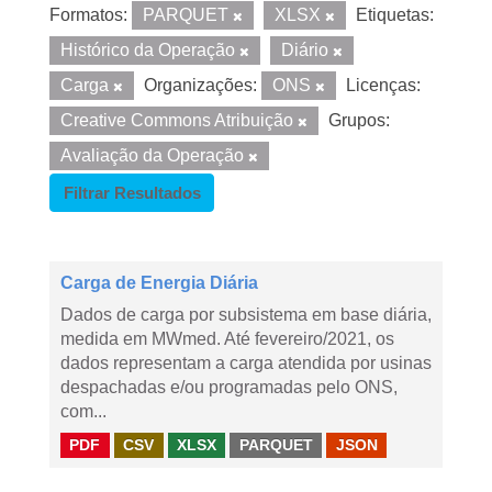
Formatos:
PARQUET
XLSX
Etiquetas:
Histórico da Operação
Diário
Carga
Organizações:
ONS
Licenças:
Creative Commons Atribuição
Grupos:
Avaliação da Operação
Filtrar Resultados
Carga de Energia Diária
Dados de carga por subsistema em base diária,
medida em MWmed. Até fevereiro/2021, os
dados representam a carga atendida por usinas
despachadas e/ou programadas pelo ONS,
com...
PDF
CSV
XLSX
PARQUET
JSON