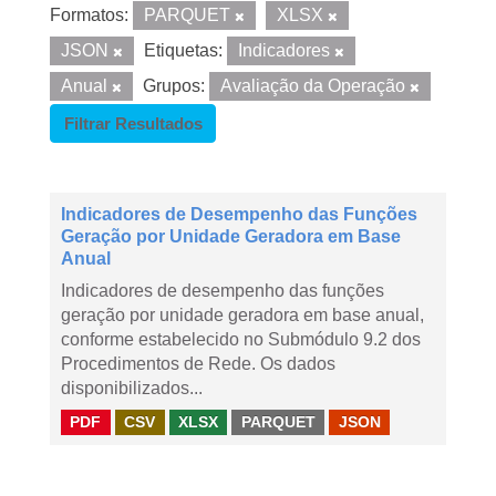
Formatos:
PARQUET
XLSX
JSON
Etiquetas:
Indicadores
Anual
Grupos:
Avaliação da Operação
Filtrar Resultados
Indicadores de Desempenho das Funções
Geração por Unidade Geradora em Base
Anual
Indicadores de desempenho das funções
geração por unidade geradora em base anual,
conforme estabelecido no Submódulo 9.2 dos
Procedimentos de Rede. Os dados
disponibilizados...
PDF
CSV
XLSX
PARQUET
JSON