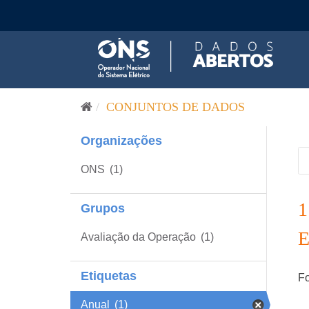
Pular para o conteúdo
CONJUNTOS DE DADOS
Organizações
ONS
(1)
Grupos
Avaliação da Operação
(1)
Etiquetas
Fo
Anual
(1)