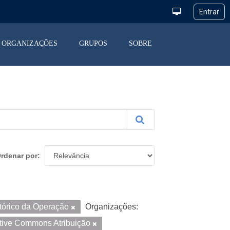
ORGANIZAÇÕES
GRUPOS
SOBRE
rdenar por
tórico da Operação
Organizações:
tive Commons Atribuição