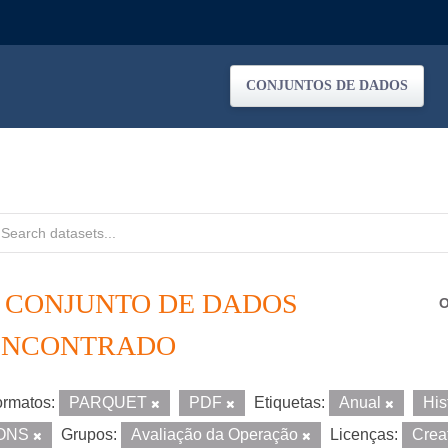
CONJUNTOS DE DADOS
1 CONJUNTO DE DADOS
O
ENCONTRADO
rmatos:
PARQUET
PDF
Etiquetas:
Anual
His
ONS
Grupos:
Avaliação da Operação
Licenças:
Crea