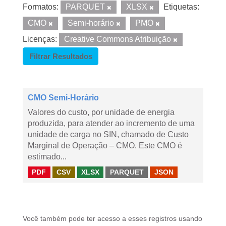
Formatos:
PARQUET
XLSX
Etiquetas:
CMO
Semi-horário
PMO
Licenças:
Creative Commons Atribuição
Filtrar Resultados
CMO Semi-Horário
Valores do custo, por unidade de energia
produzida, para atender ao incremento de uma
unidade de carga no SIN, chamado de Custo
Marginal de Operação – CMO. Este CMO é
estimado...
PDF
CSV
XLSX
PARQUET
JSON
Você também pode ter acesso a esses registros usando