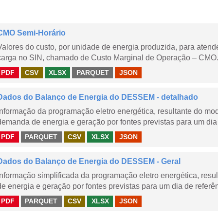
CMO Semi-Horário
Valores do custo, por unidade de energia produzida, para aten
carga no SIN, chamado de Custo Marginal de Operação – CMO.
PDF
CSV
XLSX
PARQUET
JSON
Dados do Balanço de Energia do DESSEM - detalhado
Informação da programação eletro energética, resultante do m
demanda de energia e geração por fontes previstas para um dia 
PDF
PARQUET
CSV
XLSX
JSON
Dados do Balanço de Energia do DESSEM - Geral
Informação simplificada da programação eletro energética, r
de energia e geração por fontes previstas para um dia de referên
PDF
PARQUET
CSV
XLSX
JSON