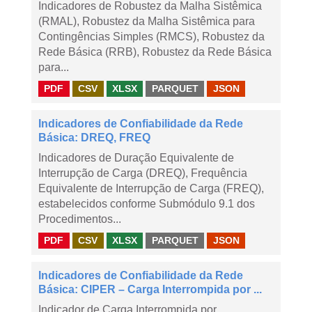
Indicadores de Robustez da Malha Sistêmica
(RMAL), Robustez da Malha Sistêmica para
Contingências Simples (RMCS), Robustez da
Rede Básica (RRB), Robustez da Rede Básica
para...
PDF
CSV
XLSX
PARQUET
JSON
Indicadores de Confiabilidade da Rede
Básica: DREQ, FREQ
Indicadores de Duração Equivalente de
Interrupção de Carga (DREQ), Frequência
Equivalente de Interrupção de Carga (FREQ),
estabelecidos conforme Submódulo 9.1 dos
Procedimentos...
PDF
CSV
XLSX
PARQUET
JSON
Indicadores de Confiabilidade da Rede
Básica: CIPER – Carga Interrompida por ...
Indicador de Carga Interrompida por