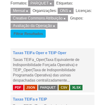
Formatos:
PARQUET
Etiquetas:
Mensal
Organizações:
ONS
Licenças:
Creative Commons Atribuição
Grupos:
Avaliação da Operação
Filtrar Resultados
Taxas TEIFa Oper e TEIP Oper
Taxas TEIFa_Oper(Taxa Equivalente de
Indisponibilidade Forçada Operativa) e
TEIP_Oper(Taxa de Indisponibilidade
Programada Operativa) das usinas
despachadas centralizadamente...
PDF
JSON
PARQUET
CSV
XLSX
Taxas TEIFa e TEIP