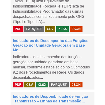
Taxas TEIFa(Taxa Equivalente de
Indisponibilidade Forçada) e TEIP(Taxa de
Indisponibilidade Programada) das usinas
despachadas centralizadamente pelo ONS
(Tipo I e Tipo II-A)...
PDF
PARQUET
CSV
XLSX
JSON
Indicadores de Desempenho das Funções
Geração por Unidade Geradora em Base
Me...
Indicadores de desempenho das funções
geração por unidade geradora em base
mensal, conforme estabelecido no Submódulo
9.2 dos Procedimentos de Rede. Os dados
disponibilizados...
PDF
CSV
XLSX
PARQUET
JSON
Indicadores de Disponibilidade de Função
Transmissão – Linhas de Transmissão ...