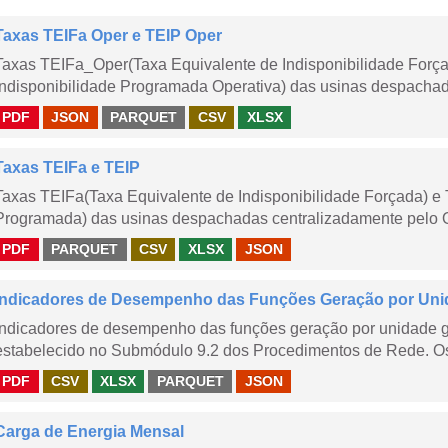
Taxas TEIFa Oper e TEIP Oper
Taxas TEIFa_Oper(Taxa Equivalente de Indisponibilidade Forç
Indisponibilidade Programada Operativa) das usinas despachad
PDF
JSON
PARQUET
CSV
XLSX
Taxas TEIFa e TEIP
Taxas TEIFa(Taxa Equivalente de Indisponibilidade Forçada) e 
Programada) das usinas despachadas centralizadamente pelo ONS
PDF
PARQUET
CSV
XLSX
JSON
Indicadores de Desempenho das Funções Geração por Unid
Indicadores de desempenho das funções geração por unidade 
estabelecido no Submódulo 9.2 dos Procedimentos de Rede. Os 
PDF
CSV
XLSX
PARQUET
JSON
Carga de Energia Mensal