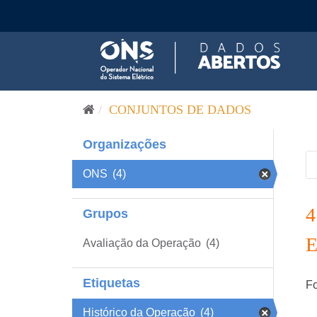
Pular para o conteúdo
CONJUNTOS DE DADOS
Organizações
ONS
(4)
Grupos
Avaliação da Operação
(4)
Etiquetas
Fo
Histórico da Operação
(4)