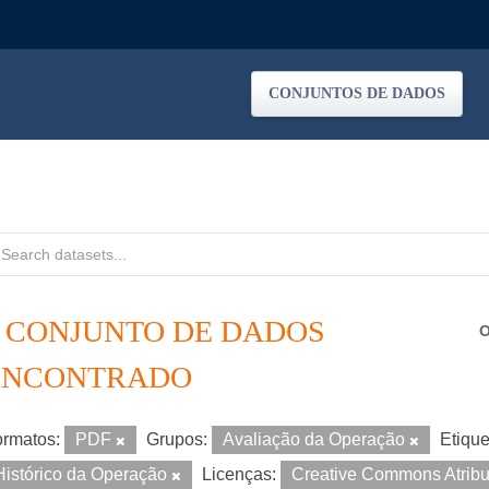
CONJUNTOS DE DADOS
1 CONJUNTO DE DADOS
O
ENCONTRADO
rmatos:
PDF
Grupos:
Avaliação da Operação
Etique
Histórico da Operação
Licenças:
Creative Commons Atrib