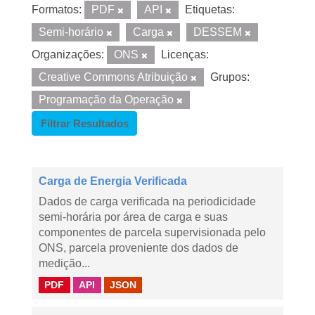
Formatos:
PDF
API
Etiquetas:
Semi-horário
Carga
DESSEM
Organizações:
ONS
Licenças:
Creative Commons Atribuição
Grupos:
Programação da Operação
Filtrar Resultados
Carga de Energia Verificada
Dados de carga verificada na periodicidade
semi-horária por área de carga e suas
componentes de parcela supervisionada pelo
ONS, parcela proveniente dos dados de
medição...
PDF
API
JSON