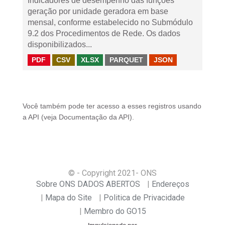
Indicadores de desempenho das funções
geração por unidade geradora em base
mensal, conforme estabelecido no Submódulo
9.2 dos Procedimentos de Rede. Os dados
disponibilizados...
PDF
CSV
XLSX
PARQUET
JSON
Você também pode ter acesso a esses registros usando
a
API
(veja
Documentação da API
).
© - Copyright
2021
- ONS
Sobre ONS DADOS ABERTOS
Endereços
Mapa do Site
Politica de Privacidade
Membro do GO15