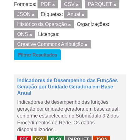
Formatos:
PDF
CSV
PARQUET
JSON
Etiquetas:
Anual
Histórico da Operação
Organizações:
ONS
Licenças:
Creative Commons Atribuição
Filtrar Resultados
Indicadores de Desempenho das Funções
Geração por Unidade Geradora em Base
Anual
Indicadores de desempenho das funções
geração por unidade geradora em base anual,
conforme estabelecido no Submódulo 9.2 dos
Procedimentos de Rede. Os dados
disponibilizados...
PDF
CSV
XLSX
PARQUET
JSON